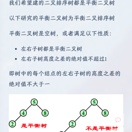
我们希望建的二叉排序树都是平衡二叉树
以下研究的平衡二叉树为平衡二叉排序树
平衡二叉树是空树，或者满足以下性质：
左右子树都是平衡二叉树
左右子树高度之差的绝对值不超过1
夜间模式
即树中的每个结点的左右子树的高度之差的
Sans Serif
Serif
绝对值不大于一
浅阴影
深阴影
关闭
日落
暗化
灰度