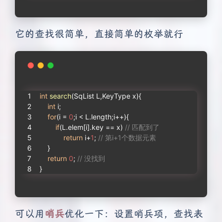
它的查找很简单，直接简单的枚举就行
int
search
(SqList L,KeyType x)
{
int
 i;
for
(i = 
0
;i < L.length;i++){
if
(L.elem[i].key == x) 
// 匹配到了
return
 i+
1
; 
// 第i+1个数据元素
    }
return
0
; 
// 没找到
}
可以用
哨兵
优化一下：设置哨兵项，查找表