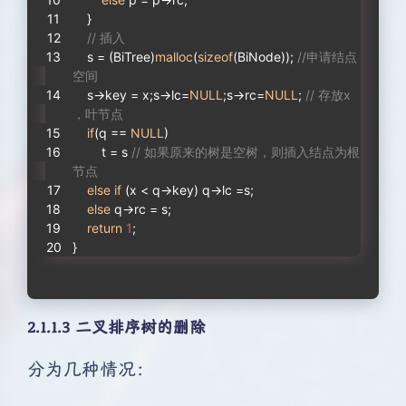
    }
// 插入
    s = (BiTree)
malloc
(
sizeof
(BiNode)); 
//申请结点
空间
    s->key = x;s->lc=
NULL
;s->rc=
NULL
; 
// 存放x
，叶节点
if
(q == 
NULL
)
        t = s 
// 如果原来的树是空树，则插入结点为根
节点
else
if
 (x < q->key) q->lc =s;
else
 q->rc = s;
return
1
; 
}
2.1.1.3 二叉排序树的删除
分为几种情况：