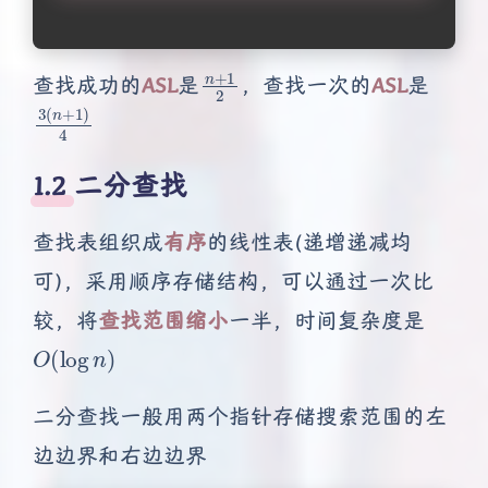
n
+
1
2
查找成功的
ASL
是
，查找一次的
ASL
是
3
(
n
+
1
)
4
1.2 二分查找
查找表组织成
有序
的线性表(递增递减均
可)，采用顺序存储结构，可以通过一次比
较，将
查找范围缩小
一半，时间复杂度是
O
(
log
n
)
二分查找一般用两个指针存储搜索范围的左
边边界和右边边界