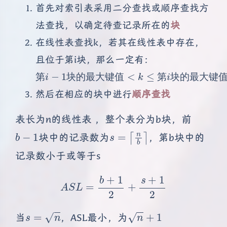
首先对索引表采用二分查找或顺序查找方
法查找，以确定待查记录所在的
块
在线性表查找k，若其在线性表中存在，
且位于第i块，那么一定有：
第
i
−
1
块
的
最
大
键
值
<
k
≤
第
i
块
的
最
大
键
值
第
块
的
最
大
键
值
第
块
的
最
大
键
然后在相应的块中进行
顺序查找
表长为n的线性表 ，整个表分为b块，前
b
−
1
s
=
⌈
n
b
⌉
块中的记录数为
，第b块中的
记录数小于或等于s
A
S
L
=
b
+
1
2
+
s
+
1
2
s
=
n
n
+
1
当
，ASL最小，为