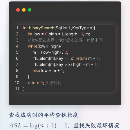
int
binarySearch
(SqList L,KeyType x)
{
int
 low = 
0
,high = L.length - 
1
, m;
// low是左边界，high是右边界，m是中间
while
(low<=high){
        m = (low+high) / 
2
;
if
(L.elem[m].key == x) 
return
 m + 
1
;
if
(L.elem[m].key > x) high = m + 
1
;
else
 low = m + 
1
;
    }
return
0
; 
// 没找到
}
查找成功时的平均查找长度
A
S
L
=
log
(
n
+
1
)
−
1
，查找失败最坏情况