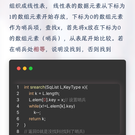
组织成线性表， 线性表的数据元素从下标为
1的数组元素开始存放，下标为0的数组元素
作为哨兵项，查找x，首先将x放在下标为0
的数组元素（哨兵），从表尾开始比较。若
在哨兵处
相等
，说明没找到，否则找到
int
srearch
(SqList L,KeyType x)
{
int
 k = L.length;
    L.elem[
0
].key = x;
// 设置哨兵
while
(x!=L.elem[k].key)
        k--;
return
 k;
}
// 返回0就是没找到(找到了哨兵)