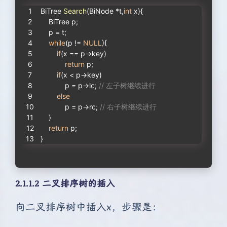
BiTree 
Search
(BiNode *t,
int
 x)
{
    BiTree p;
    p = t;
while
(p != 
NULL
){
if
(x == p->key)
return
 p;
if
(x < p->key)
            p = p->lc; 
// 左子树继续进行
else
            p = p->rc; 
// 右子树继续进行
    }
return
 p;
}
2.1.1.2 二叉排序树的插入
向二叉排序树中插入x，步骤是：