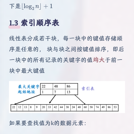
⌊
log
2
n
⌋
+
1
下是
1.3 索引顺序表
线性表分成若干块，每一块中的键值存储顺
序是任意的， 块与块之间按键值排序，即后
一块中的所有记录的关键字的值
均大
于前一
块中最大键值
如果要查找值为k的数据元素：