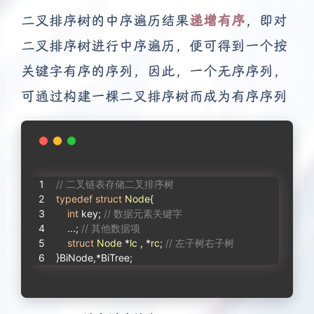
二叉排序树的中序遍历结果
递增有序
，即对
二叉排序树进行中序遍历，便可得到一个按
关键字有序的序列，因此，一个无序序列，
可通过构建一棵二叉排序树而成为有序序列
// 二叉链表存储二叉排序树
typedef
struct
Node
{
int
 key; 
// 数据元素关键字
    ...; 
// 其他数据项
struct
Node
 *
lc
 , *
rc
;
// 左子树右子树
}BiNode,*BiTree;