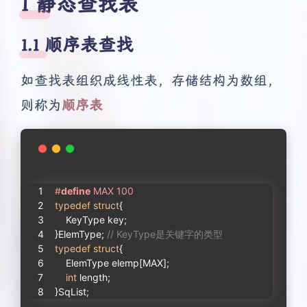
1 静态查找表
1.1 顺序表查找
如查找表组织成线性表，存储结构为数组，
则称为
顺序表
#
define
 MAX 100
typedef
struct
{
    KeyType key;
}ElemType; 
// KeyType是关键字的类型
typedef
struct
{
    ElemType elemp[MAX];
int
 length;
}SqList;