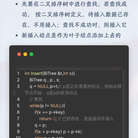
先要在二叉排序树中进行查找，若查找成
功， 按二叉排序树定义，待插入数据已存
在，不用插入；查找不成功时，则插入它
新插入结点是作为叶子结点添加上去的
int
Insert
(BiTree &t,
int
 x)
{
    BiTree q , p , s;
    q = 
NULL
;p=t;
// p是正在查看的结点，初始从根
节点开始，q是p的双亲结点
// 查找
while
(p != 
NULL
){
if
(x == p->key)
return
0
; 
// 已经存在，直接返回不插入
        q = p;
if
(x < p->key) p = p->lc;
else
 p = p->rc;